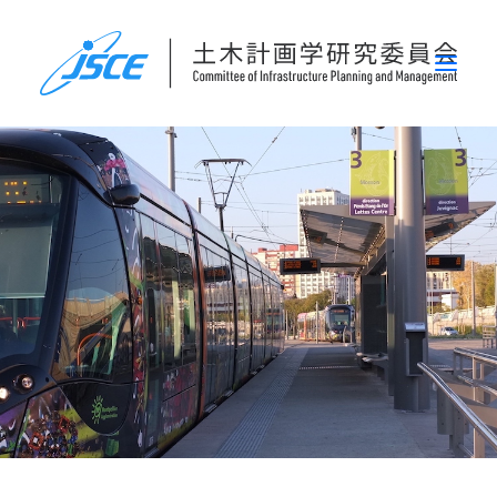
ホーム
委員会概要
研究発表会
論文集・刊行物
行事案内
表彰
災害関連調査情報
リンク
お問い合わせ