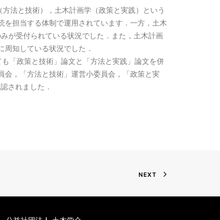
学（方法と技術），土木計画学（政策と実践）という
査読を担当する体制で運用されています．一方，土木
のみが受付られている状況でした．また，土木計画
に周知している状況でした．
ても「政策と技術」論文と「方法と実践」論文を併
員会，「方法と技術」運営小委員会，「政策と実
承認されました．
NEXT