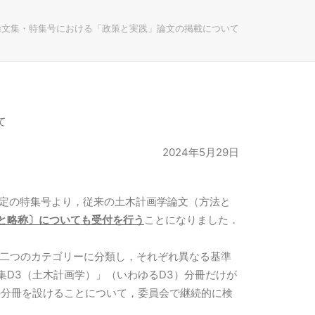
論文集・特集号における「政策と実践」論文の掲載について
て
2024年5月29日
予定の特集号より，従来の土木計画学論文（方法と
と略称〕についても受付を行う
ことになりました．
二つのカテゴリーに分類し，それぞれ異なる基準
D3（土木計画学）」（いわゆるD3）分冊だけが
の分冊を設けることについて，委員会で継続的に検