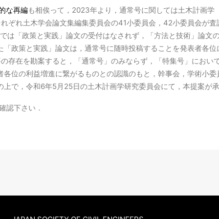
的な再編
も相俟って，2023年より，通常号に関しては土木計画
れぞれ土木学会論文集編集委員会の41小委員会，42小委員会が
年までは「政策と実践」論文の受付はなされず，「方法と技術」論文
た「政策と実践」論文は，通常号に随時投稿することを発表者各位
要の存在を勘案すると，「通常号」のみならず，「特集号」におい
者各位の利益増進に繋がるものとの認識のもと，幹事会，学術小委
上で，令和6年5月25日の土木計画学研究委員会にて，本提案が
確認下さい．