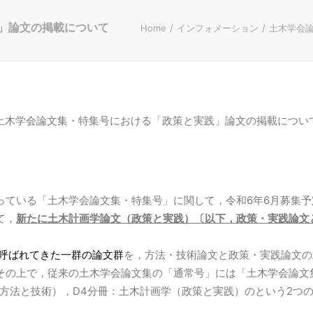
」論文の掲載について
Home
インフォメーション
土木学会
土木学会論文集・特集号における「政策と実践」論文の掲載につい
っている「土木学会論文集・特集号」に関して，令和6年6月募集
て，
新たに土木計画学論文（政策と実践）〔以下，政策・実践論文
呼ばれてきた一群の論文群
を，方法・技術論文と政策・実践論文の
その上で，従来の土木学会論文集の「通常号」には「土木学会論文集
（方法と技術），D4分冊：土木計画学（政策と実践）のという2つ