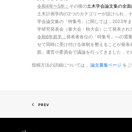
令和4年〜5年：
その後の
土木学会論文集の全面
土木計画学内の2つのカテゴリーが設けられ，そ
学会論文集の「特集号」に関しては，2023
学研究発表会（春大会・秋大会）にて発表され
令和6年前半：
発表者各位の「特集号」への需
せて同時に受け付ける体制を整えることが発表
践」運営小委員会で議論を行ってきました．その
投稿方法の詳細については，
論文募集ページ
をご
PREV