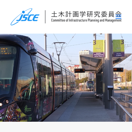
ホーム
委員会概要
研究発表会
論文集・刊行物
行事案内
表彰
災害関連調査情報
リンク
お問い合わせ