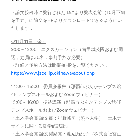
・論文投稿時に発行されたIDにより発表会前（10月下旬
を予定）に論文をHPよりダウンロードできるようにい
たします．
○11月11日（金）
9:00～12:00 エクスカーション（⾸⾥城公園および周
辺，定員は30名，事前予約が必要）
・詳細と予約方法は開催校HPをご覧ください．
https://www.jsce-ip.okinawa/about.php
14:00～15:00 委員会報告（那覇市ぶんかテンブス館
4F テンブスホールおよびZoomウェビナー）
15:00～16:00 招待講演（那覇市ぶんかテンブス館4F
テンブスホールおよびZoomウェビナー）
・⼟⽊学会賞 論⽂賞：星野裕司（熊本⼤学）「⼟⽊デ
ザインに関する哲学的試論」
・⼟⽊学会賞 論⽂奨励賞：渡辺万紀子（株式会社富山