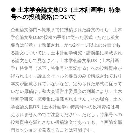
● 土木学会論文集D3（土木計画学）特集
号への投稿資格について
企画論文部門へ期限までに投稿された論文のうち，土木
学会論文集D3の投稿の手引に従った形式（ただし英文
要旨は任意）で執筆され，かつ2ページ以上の分量であ
る論文については，土木計画学研究・講演集に掲載され
る論文として見なされ，土木学会論文集D3（土木計画
学）特集号（以下，特集号と表記する）への投稿資格が
得られます．論文タイトルと要旨のみで構成されており
本文が記載されていないなど、定められた形式に従って
いない原稿は，秋大会運営小委員会の判断により，土木
計画学研究・概要集に掲載されません．その場合，土木
学会論文集D3（土木計画学）特集号への投稿資格は与
えられませんのでご注意ください．ただし，特集号への
投稿資格を満たさない投稿論文であっても、企画論文部
門セッションで発表することは可能です．