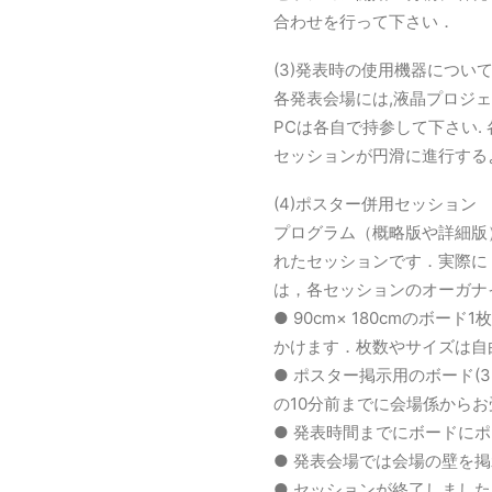
合わせを行って下さい．
(3)発表時の使用機器につい
各発表会場には,液晶プロジ
PCは各自で持参して下さい
セッションが円滑に進行する
(4)ポスター併用セッション
プログラム（概略版や詳細版
れたセッションです．実際に
は，各セッションのオーガナ
● 90cm× 180cmの
かけます．枚数やサイズは自
● ポスター掲示用のボード(3
の10分前までに会場係から
● 発表時間までにボードに
● 発表会場では会場の壁を
● セッションが終了しまし