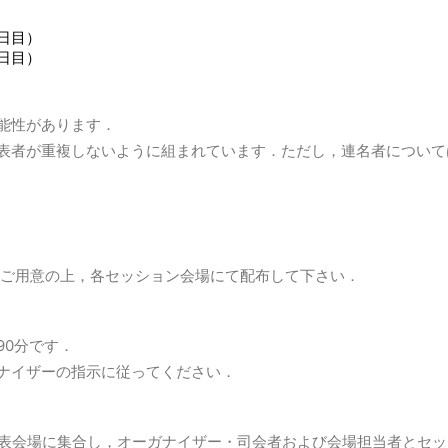
日目）
日目）
>
能性があります．
表者が重複しないように組まれています．ただし，連名者について
をご用意の上，各セッション会場にて配布して下さい．
90分です．
ナイザーの指示に従ってください．
発表会場に集合し，オーガナイザー・司会者および会場担当者とセ