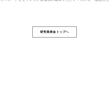
研究発表会トップへ
JAPAN SOCIETY OF CIVIL ENGINEERS
Research Section
Yotsuya, 1-Chome, Shinjuku-ku, Tokyo 160-0004