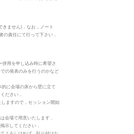
できません)．なお，ノート
表者の責任にて行って下さい．
ー併用を申し込み時に希望さ
ーでの発表のみを行うのかなど
基本的に会場の床から壁に立て
てください．
意いたしますので，セッション開始
具は会場で用意いたします．
で掲示してください．
してよろしければ，貼り付けた