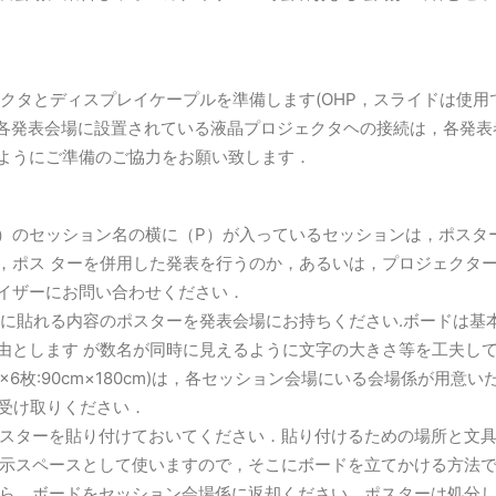
て
ェクタとディスプレイケープルを準備します(OHP，スライドは使用
. 各発表会場に設置されている液晶プロジェクタヘの接続は，各発
ようにご準備のご協力をお願い致します．
）のセッション名の横に（P）が入っているセッションは，ポスタ
，ポス ターを併用した発表を行うのか，あるいは，プロジェクタ
イザーにお問い合わせください．
ボード1枚に貼れる内容のポスターを発表会場にお持ちください.ボードは
由とします が数名が同時に見えるように文字の大きさ等を工夫し
×6枚:90cm×180cm)は，各セッション会場にいる会場係が用
お受け取りください．
ポスターを貼り付けておいてください．貼り付けるための場所と文
掲示スペースとして使いますので，そこにボードを立てかける方法
たら，ボードをセッション会場係に返却ください．ポスターは処分