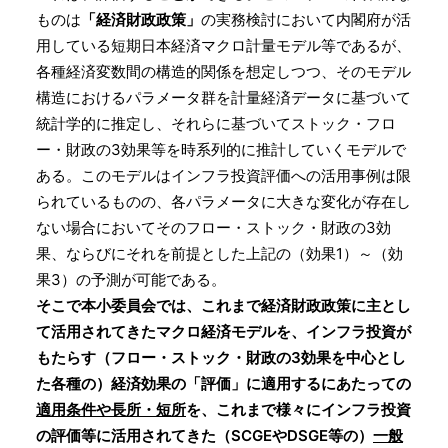
ものは
「経済財政政策」
の実務検討において内閣府が活
用している短期日本経済マクロ計量モデル等であるが、
各種経済変数間の構造的関係を想定しつつ、そのモデル
構造におけるパラメータ群を計量経済データに基づいて
統計学的に推定し、それらに基づいてストック・フロ
ー・財政の3効果等を時系列的に推計していくモデルで
ある。このモデルはインフラ投資評価への活用事例は限
られているものの、各パラメータに大きな変化が存在し
ない場合においてそのフロー・ストック・財政の3効
果、ならびにそれを前提とした上記の（効果1）～（効
果3）の予測が可能である。
そこで本小委員会では、これまで経済財政政策に主とし
て活用されてきたマクロ経済モデルを、インフラ投資が
もたらす（フロー・ストック・財政の3効果を中心とし
た各種の）経済効果の「評価」に適用するにあたっての
適用条件や長所・短所
を、これまで様々にインフラ投資
の評価等に活用されてきた（SCGEやDSGE等の）
一般