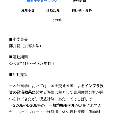
研究小委員会について
研究組織
お知らせ
活動記録
刊行物・資料
その他
■小委員長
藤井聡（京都大学）
■活動期間
令和5年11月〜令和8年11月
■活動趣旨
土木計画学においては、国土交通省等による
インフラ投
資の経済効果
に関する評価は主として費用便益分析が用
いられてきたが、便益計測にあたってはしばしば
（SCGEやDSGE等の）
一般均衡モデル
が活用されてき
た。このアプローチでは経済主体の行動原理、供給制