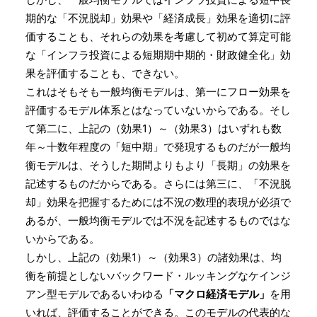
期的な「不況脱却」効果や「経済成長」効果を適切に評
価することも、それらの効果を考慮して初めて算定可能
な「インフラ投資による短期期中期的・財政健全化」効
果を評価することも、できない。
これはそもそも一般均衡モデルは、第一にフロー効果を
評価するモデル体系とはなっていないからである。そし
て第二に、上記の（効果1）～（効果3）はいずれも数
年～十数年程度の「短中期」で発現するものだが一般均
衡モデルは、そうした期間よりもより「長期」の効果を
記述するものだからである。さらには第三に、「不況脱
却」効果を把握するためには不況の数理的表現が必須で
あるが、一般均衡モデルでは不況を記述するものではな
いからである。
しかし、上記の（効果1）～（効果3）の諸効果は、均
衡を前提としないバックワード・ルッキングなケインジ
アン型モデルであるいわゆる
「マクロ経済モデル」
を用
いれば、評価することができる。このモデルの代表的な