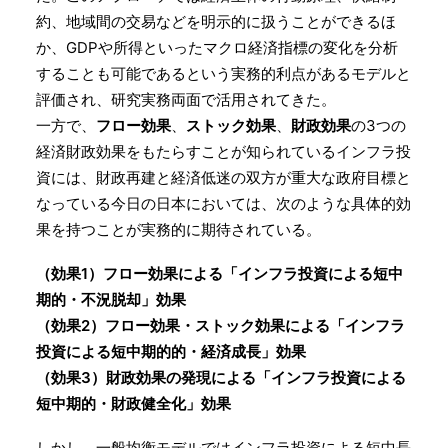
約、地域間の交易などを明示的に扱うことができるほ
か、GDPや所得といったマクロ経済指標の変化を分析
することも可能であるという実務的利点があるモデルと
評価され、研究実務両面で活用されてきた。
一方で、
フロー効果
、
ストック効果
、
財政効果
の3つの
経済財政効果をもたらすことが知られているインフラ投
資には、財政再建と経済低迷の双方が重大な政府目標と
なっている今日の日本においては、次のような具体的効
果を持つことが実務的に期待されている。
（効果1）フロー効果による「インフラ投資による短中
期的・不況脱却」効果
（効果2）フロー効果・ストック効果による「インフラ
投資による短中期的的・経済成長」効果
（効果3）財政効果の発現による「インフラ投資による
短中期的・財政健全化」効果
しかし、一般均衡モデルではインフラ投資による短中長