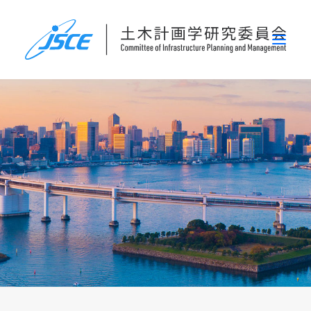
ホーム
委員会概要
研究発表会
論文集・刊行物
行事案内
表彰
災害関連調査情報
リンク
お問い合わせ