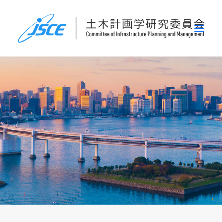
ホーム
委員会概要
研究発表会
論文集・刊行物
行事案内
表彰
災害関連調査情報
リンク
お問い合わせ