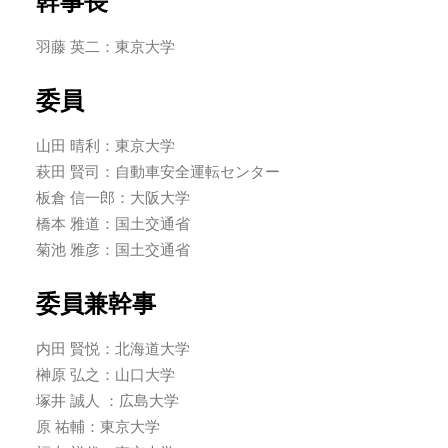
幹事長
羽藤 英二：東京大学
委員
山田 晴利：東京大学
萩田 賢司：自動車安全運転センター
板倉 信一郎：大阪大学
橋本 雅道：国土交通省
菊池 雅彦：国土交通省
委員兼幹事
内田 賢悦：北海道大学
榊原 弘之：山口大学
塚井 誠人 ：広島大学
原 祐輔：東京大学