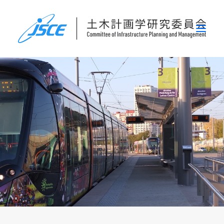
ホーム
委員会概要
研究発表会
論文集・刊行物
行事案内
表彰
災害関連調査情報
リンク
お問い合わせ