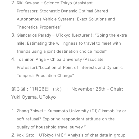
Riki Kawase – Science Tokyo (Assistant
Professor): Stochastic Dynamic Optimal Shared
Autonomous Vehicle Systems: Exact Solutions and
Theoretical Properties”
Giancarlos Parady – UTokyo (Lecturer ): “Going the extra
mile: Estimating the willingness to travel to meet with
friends using a joint destination choice model”
Toshinori Ariga – Chiba University (Associate
Professor):”Location of Point of Interests and Dynamic
Temporal Population Change”
第３回：11月26日 （火） ・ November 26th－Chair:
Yuki Oyama, UTokyo
Zhang Zhiwei – Kumamoto University (D1):” Immobility or
soft refusal? Exploring respondent attitude on the
quality of household travel survey “
Koki Sato – UTokyo (M1):” Analysis of chat data in group