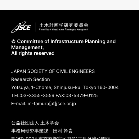
© Committee of Infrastructure Planning and
Management,
All rights reserved
JAPAN SOCIETY OF CIVIL ENGINEERS
Research Section
Yotsuya, 1-Chome, Shinjuku-ku, Tokyo 160-0004
TEL:03-3355-3559 FAX:03-5379-0125
E-mail: m-tamura[at]jsce.or.jp
公益社団法人 土木学会
事務局研究事業課 田村 幹貴
〒160-0004 東京都新宿区四谷1丁目外濠公園内