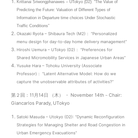
Krittanai Sriwongphanawes – UTokyo (D2): “The Value of
Predicting the Future: Valuation of Different Types of
Information in Departure time choices Under Stochastic
Traffic Conditions”
Okazaki Ryota – Shibaura Tech (M2)： “Personalized
menu design for day-to-day home delivery management”
Hiroshi Uemura – UTokyo (D2)： “Preferences for
Shared Micromobility Services in Japanese Urban Areas”
Yusuke Hara – Tohoku University (Associate
Professor)： “Latent Alternative Model: How do we
capture the unobservable attributes of activities?”
第２回：11月14日 （木） ・ November 14th－Chair:
Giancarlos Parady, UTokyo
Satoki Masuda – Utokyo (D2): “Dynamic Reconfiguration
Strategies for Managing Shelter and Road Congestion in
Urban Emergency Evacuations”