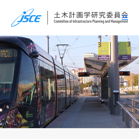
ホーム
委員会概要
研究発表会
論文集・刊行物
行事案内
表彰
災害関連調査情報
リンク
お問い合わせ