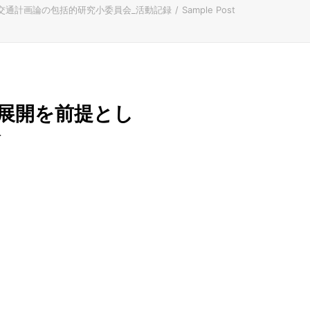
交通計画論の包括的研究小委員会_活動記録
Sample Post
展開を前提とし
会