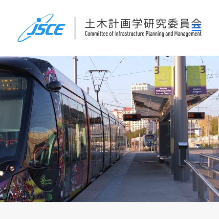
ホーム
委員会概要
研究発表会
論文集・刊行物
行事案内
表彰
災害関連調査情報
リンク
お問い合わせ