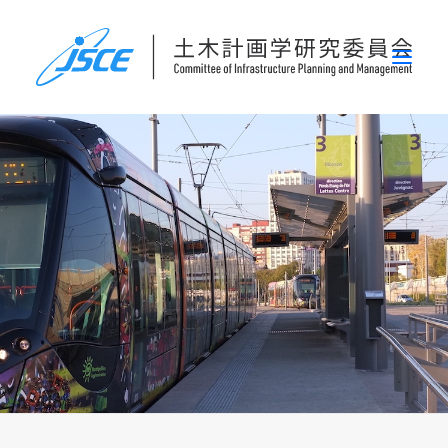
ホーム
委員会概要
研究発表会
論文集・刊行物
行事案内
表彰
災害関連調査情報
リンク
お問い合わせ