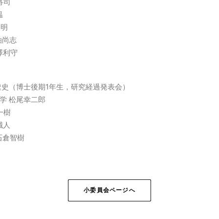
野将司
温
和明
 泊尚志
田澤利守
 地主遼史（博士後期1年生，研究経過発表会）
学大学 松尾幸二郎
村一樹
井誠人
 石倉智樹
小委員会ページへ