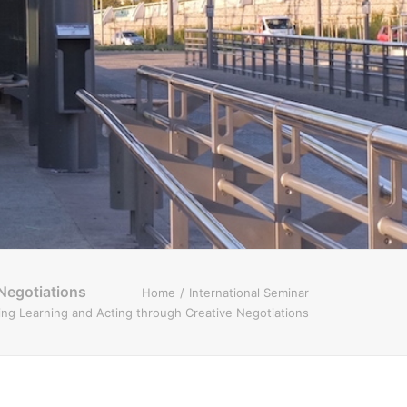
Negotiations
Home
International Seminar
 Learning and Acting through Creative Negotiations