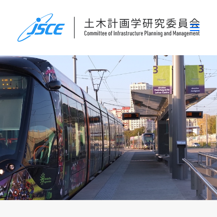
ホーム
委員会概要
研究発表会
論文集・刊行物
行事案内
表彰
災害関連調査情報
リンク
お問い合わせ