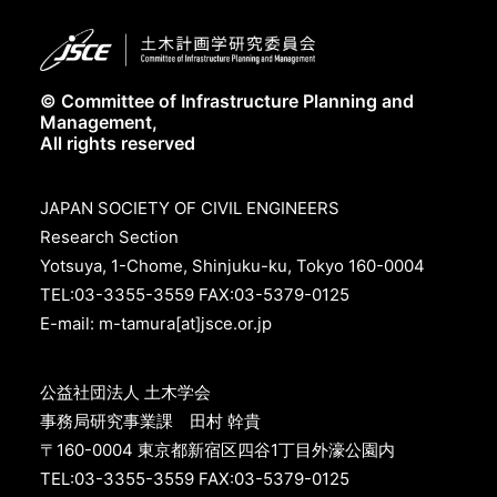
© Committee of Infrastructure Planning and
Management,
All rights reserved
JAPAN SOCIETY OF CIVIL ENGINEERS
Research Section
Yotsuya, 1-Chome, Shinjuku-ku, Tokyo 160-0004
TEL:03-3355-3559 FAX:03-5379-0125
E-mail: m-tamura[at]jsce.or.jp
公益社団法人 土木学会
事務局研究事業課 田村 幹貴
〒160-0004 東京都新宿区四谷1丁目外濠公園内
TEL:03-3355-3559 FAX:03-5379-0125