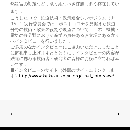
然災害の対策など，取り組むべき課題も多く存在してい
ます．
こうした中で，鉄道技術・政策連合シンポジウム（J-
RAIL）実行委員会では，ポストコロナを見据えた鉄道
分野の技術・政策の役割や展望について，土木・機械・
電気の各分野における産学の責任あるお立場にある方々
へインタビューを行いました．
ご多用のなかインタビューにご協力いただきましたこと
に御礼申し上げますととともに，インタビューの内容が
鉄道に携わる技術者・研究者の皆様のお役に立てれば幸
いです．
■インタビューのサイト（外部のサイトにリンクしま
す）
http://www.keikaku-kotsu.org/j-rail_interview/