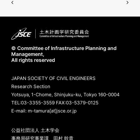
© Committee of Infrastructure Planning and
Management,
All rights reserved
JAPAN SOCIETY OF CIVIL ENGINEERS
Research Section
Yotsuya, 1-Chome, Shinjuku-ku, Tokyo 160-0004
TEL:03-3355-3559 FAX:03-5379-0125
E-mail: m-tamura[at]jsce.or.jp
公益社団法人 土木学会
事務局研究事業課 田村 幹貴