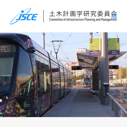
ホーム
委員会概要
研究発表会
論文集・刊行物
行事案内
表彰
災害関連調査情報
リンク
お問い合わせ