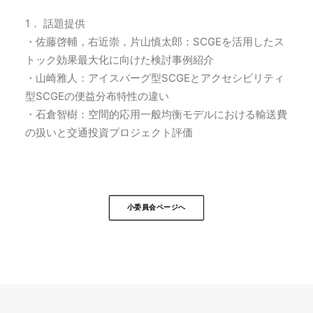
1． 話題提供
・佐藤啓輔，右近崇，片山慎太郎：SCGEを活用したス
トック効果最大化に向けた検討事例紹介
・山崎雅人：アイスバーグ型SCGEとアクセシビリティ
型SCGEの便益分布特性の違い
・石倉智樹：空間的応用一般均衡モデルにおける輸送費
の扱いと交通投資プロジェクト評価
小委員会ページへ